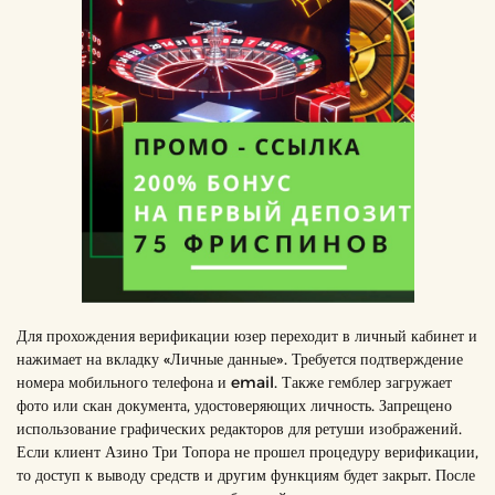
Для прохождения верификации юзер переходит в личный кабинет и
нажимает на вкладку «Личные данные». Требуется подтверждение
номера мобильного телефона и email. Также гемблер загружает
фото или скан документа, удостоверяющих личность. Запрещено
использование графических редакторов для ретуши изображений.
Если клиент Азино Три Топора не прошел процедуру верификации,
то доступ к выводу средств и другим функциям будет закрыт. После