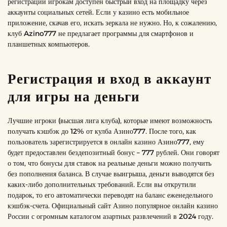
регистрации игрокам доступен быстрый вход на площадку через
аккаунты социальных сетей. Если у казино есть мобильное
приложение, скачав его, искать зеркала не нужно. Но, к сожалению,
клуб Azino777 не предлагает программы для смартфонов и
планшетных компьютеров.
Регистрация и вход в аккаунт
для игры на деньги
Лучшие игроки (высшая лига клуба), которые имеют возможность
получать кэшбэк до 12% от кулба Азино777. После того, как
пользователь зарегистрируется в онлайн казино Азино777, ему
будет предоставлен бездепозитный бонус – 777 рублей. Они говорят
о том, что бонусы для ставок на реальные деньги можно получить
без пополнения баланса. В случае выигрыша, деньги выводятся без
каких-либо дополнительных требований. Если вы открутили
подарок, то его автоматически переводят на баланс еженедельного
кэшбэк-счета. Официальный сайт Азино популярное онлайн казино
России с огромным каталогом азартных развлечений в 2024 году.