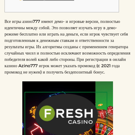
Все игры азино777 имеют демо- и игровые версии, полностью
идентичны между собой. Это позволяет изучать игру в демо-
режиме бесплатно или играть на деньги, если игрок чувствует себя
подготовленным к денежным ставкам и ответственности за
результаты игры. Их алгоритмы созданы с применением генератора
случайных чисел и полностью исключают возможность определения
победителя волей какой либо стороны. При регистрации в онлайн
казино Azino777 игрок может указать промокод (c 2021 года
промокод не нужен) и получить бездепозитный бонус.