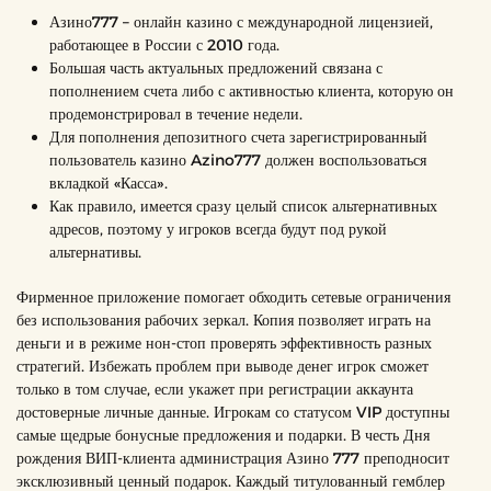
Азино777 – онлайн казино с международной лицензией,
работающее в России с 2010 года.
Большая часть актуальных предложений связана с
пополнением счета либо с активностью клиента, которую он
продемонстрировал в течение недели.
Для пополнения депозитного счета зарегистрированный
пользователь казино Azino777 должен воспользоваться
вкладкой «Касса».
Как правило, имеется сразу целый список альтернативных
адресов, поэтому у игроков всегда будут под рукой
альтернативы.
Фирменное приложение помогает обходить сетевые ограничения
без использования рабочих зеркал. Копия позволяет играть на
деньги и в режиме нон-стоп проверять эффективность разных
стратегий. Избежать проблем при выводе денег игрок сможет
только в том случае, если укажет при регистрации аккаунта
достоверные личные данные. Игрокам со статусом VIP доступны
самые щедрые бонусные предложения и подарки. В честь Дня
рождения ВИП-клиента администрация Азино 777 преподносит
эксклюзивный ценный подарок. Каждый титулованный гемблер