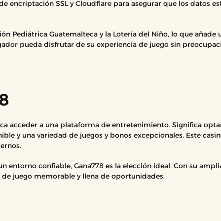
 de encriptación SSL y Cloudflare para asegurar que los datos e
ión Pediátrica Guatemalteca y la Lotería del Niño, lo que añade 
ador pueda disfrutar de su experiencia de juego sin preocupac
78
fica acceder a una plataforma de entretenimiento. Significa opt
ble y una variedad de juegos y bonos excepcionales. Este casi
ernos.
 entorno confiable, Gana778 es la elección ideal. Con su ampli
ia de juego memorable y llena de oportunidades.