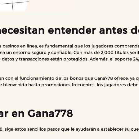
necesitan entender antes 
casinos en línea, es fundamental que los jugadores comprendan
a un entorno seguro y confiable. Con más de 2,000 títulos veri
 datos y transacciones están protegidos. Además, el soporte 24
cen con el funcionamiento de los bonos que Gana778 ofrece, ya 
 bienvenida hasta promociones frecuentes, los jugadores deben
ar en Gana778
, siga estos sencillos pasos que le ayudarán a establecer su cu