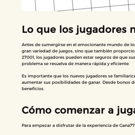
Lo que los jugadores 
Antes de sumergirse en el emocionante mundo de los 
gran variedad de juegos, sino que también proporcion
27001, los jugadores pueden estar seguros de que sus
problema se resuelva de manera rápida y eficiente.
Es importante que los nuevos jugadores se familiari
aumentar sus posibilidades de ganar. Desde bonos de
beneficios.
Cómo comenzar a jug
Para empezar a disfrutar de la experiencia de Gana778