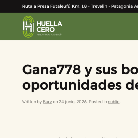
Ruta a Presa Futaleufú Km. 1,8 - Trevelin - Patagonia
Skip to main content
Gana778 y sus bo
oportunidades d
Written by
Bury
on
24 junio, 2026
. Posted in
public
.