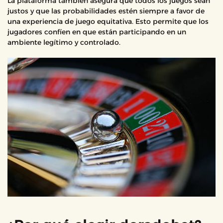
La plataforma también asegura que todos los juegos sean
justos y que las probabilidades estén siempre a favor de
una experiencia de juego equitativa. Esto permite que los
jugadores confíen en que están participando en un
ambiente legítimo y controlado.