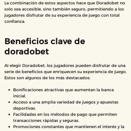
La combinación de estos aspectos hace que Doradobet no
solo sea accesible, sino también seguro, permitiendo a los
jugadores disfrutar de su experiencia de juego con total
confianza.
Beneficios clave de
doradobet
Al elegir Doradobet, los jugadores pueden disfrutar de una
serie de beneficios que enriquecen su experiencia de juego.
Estos son algunos de los más destacados:
Bonificaciones atractivas que aumentan la banca
inicial.
Acceso a una amplia variedad de juegos y apuestas
deportivas.
Facilidades en los métodos de pago que permiten
transacciones rápidas y seguras.
Promociones constantes que mantienen el interés y la