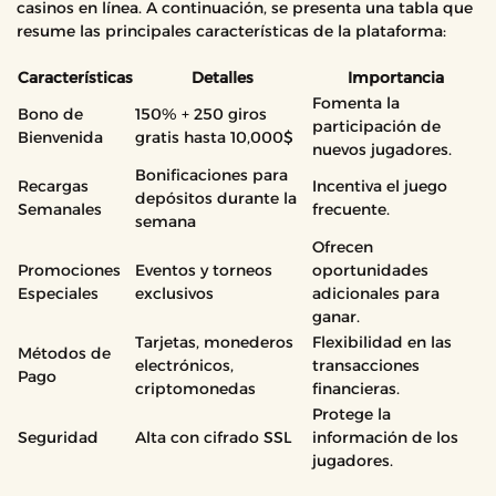
casinos en línea. A continuación, se presenta una tabla que
resume las principales características de la plataforma:
Características
Detalles
Importancia
Fomenta la
Bono de
150% + 250 giros
participación de
Bienvenida
gratis hasta 10,000$
nuevos jugadores.
Bonificaciones para
Recargas
Incentiva el juego
depósitos durante la
Semanales
frecuente.
semana
Ofrecen
Promociones
Eventos y torneos
oportunidades
Especiales
exclusivos
adicionales para
ganar.
Tarjetas, monederos
Flexibilidad en las
Métodos de
electrónicos,
transacciones
Pago
criptomonedas
financieras.
Protege la
Seguridad
Alta con cifrado SSL
información de los
jugadores.