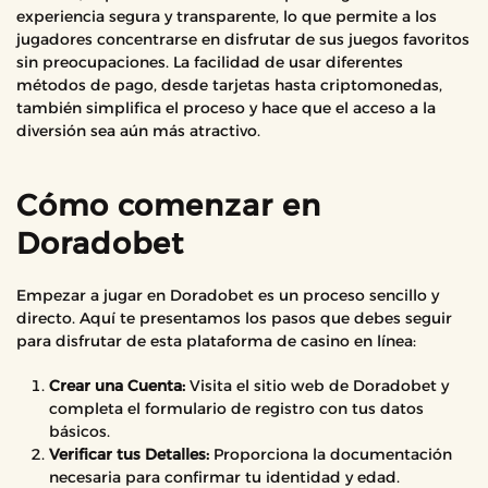
experiencia segura y transparente, lo que permite a los
jugadores concentrarse en disfrutar de sus juegos favoritos
sin preocupaciones. La facilidad de usar diferentes
métodos de pago, desde tarjetas hasta criptomonedas,
también simplifica el proceso y hace que el acceso a la
diversión sea aún más atractivo.
Cómo comenzar en
Doradobet
Empezar a jugar en Doradobet es un proceso sencillo y
directo. Aquí te presentamos los pasos que debes seguir
para disfrutar de esta plataforma de casino en línea:
Crear una Cuenta:
Visita el sitio web de Doradobet y
completa el formulario de registro con tus datos
básicos.
Verificar tus Detalles:
Proporciona la documentación
necesaria para confirmar tu identidad y edad.