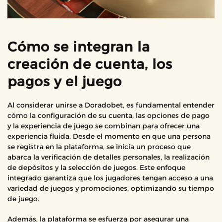
Cómo se integran la
creación de cuenta, los
pagos y el juego
Al considerar unirse a Doradobet, es fundamental entender
cómo la configuración de su cuenta, las opciones de pago
y la experiencia de juego se combinan para ofrecer una
experiencia fluida. Desde el momento en que una persona
se registra en la plataforma, se inicia un proceso que
abarca la verificación de detalles personales, la realización
de depósitos y la selección de juegos. Este enfoque
integrado garantiza que los jugadores tengan acceso a una
variedad de juegos y promociones, optimizando su tiempo
de juego.
Además, la plataforma se esfuerza por asegurar una