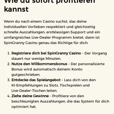
Wie du sofort profitieren
kannst
Wenn du nach einem Casino suchst, das deine
individuellen Vorlieben respektiert und gleichzeitig
schnelle Auszahlungen, erstklassigen Support und ein
umfangreiches Live‑Dealer‑Programm bietet, dann ist
SpinGranny Casino genau das Richtige für dich.
Registriere dich bei SpinGranny Casino
– Der Vorgang
dauert nur wenige Minuten.
Nutze den Willkommensbonus
– Der personalisierte
Bonus wird automatisch deinem Konto
gutgeschrieben.
Entdecke das Spielangebot
– Lass dich von den
KI‑Empfehlungen zu Slots, Tischspielen und
Live‑Dealer‑Tischen leiten.
Ziehe deine Gewinne
– Profitiere von den
beschleunigten Auszahlungen, die das System für dich
optimiert hat.