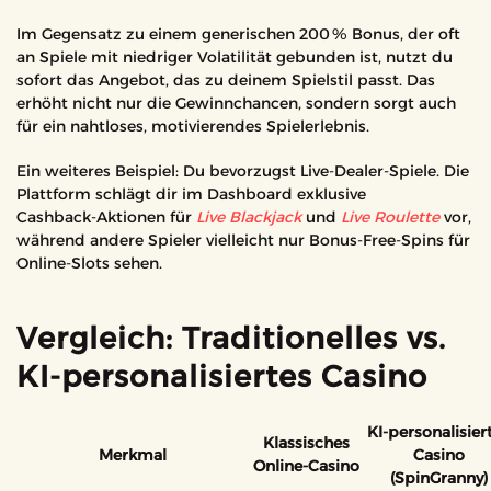
Im Gegensatz zu einem generischen 200 % Bonus, der oft
an Spiele mit niedriger Volatilität gebunden ist, nutzt du
sofort das Angebot, das zu deinem Spielstil passt. Das
erhöht nicht nur die Gewinnchancen, sondern sorgt auch
für ein nahtloses, motivierendes Spielerlebnis.
Ein weiteres Beispiel: Du bevorzugst Live‑Dealer‑Spiele. Die
Plattform schlägt dir im Dashboard exklusive
Cashback‑Aktionen für
Live Blackjack
und
Live Roulette
vor,
während andere Spieler vielleicht nur Bonus‑Free‑Spins für
Online‑Slots sehen.
Vergleich: Traditionelles vs.
KI‑personalisiertes Casino
KI‑personalisier
Klassisches
Merkmal
Casino
Online‑Casino
(SpinGranny)