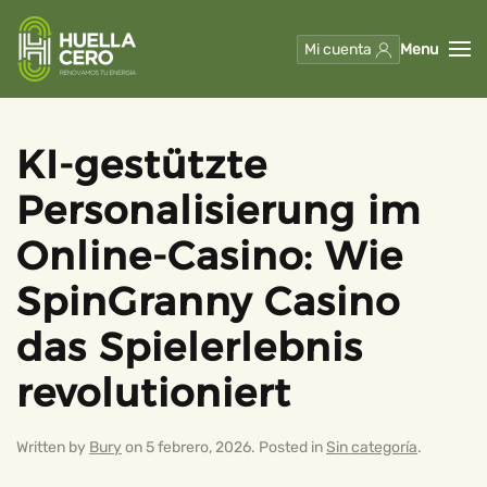
Mi cuenta
Menu
Skip to main content
KI‑gestützte
Personalisierung im
Online‑Casino: Wie
SpinGranny Casino
das Spielerlebnis
revolutioniert
Written by
Bury
on
5 febrero, 2026
. Posted in
Sin categoría
.