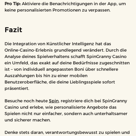
Pro Tip:
Aktiviere die Benachrichtigungen in der App, um
keine personalisierten Promotionen zu verpassen.
Fazit
Die Integration von Künstlicher Intelligenz hat das
Online‑Casino‑Erlebnis grundlegend verändert. Durch die
Analyse deines Spielverhaltens schafft SpinGranny Casino
ein Umfeld, das exakt auf deine Bedürfnisse zugeschnitten
ist – von individuell angepassten Boni über schnellere
Auszahlungen bis hin zu einer mobilen
Benutzeroberfläche, die deine Lieblingsspiele sofort
präsentiert.
Besuche noch heute
Spin
, registriere dich bei SpinGranny
Casino und erlebe, wie personalisierte Angebote das
Spielen nicht nur einfacher, sondern auch unterhaltsamer
und sicherer machen.
Denke stets daran, verantwortungsbewusst zu spielen und