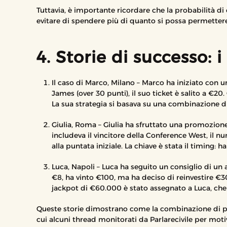
Tuttavia, è importante ricordare che la probabilità di 
evitare di spendere più di quanto si possa permettere
4. Storie di successo: 
Il caso di Marco, Milano – Marco ha iniziato con 
James (over 30 punti), il suo ticket è salito a €20
La sua strategia si basava su una combinazione di
Giulia, Roma – Giulia ha sfruttato una promozion
includeva il vincitore della Conference West, il num
alla puntata iniziale. La chiave è stata il timing
Luca, Napoli – Luca ha seguito un consiglio di un
€8, ha vinto €100, ma ha deciso di reinvestire €
jackpot di €60.000 è stato assegnato a Luca, che
Queste storie dimostrano come la combinazione di picc
cui alcuni thread monitorati da Parlarecivile per mot