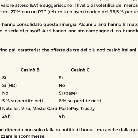
 valore atteso (EV) e suggeriscono il livello di volatilità del me
 è del 27 % con un RTP (return to player) teorico del 96,5 % per
nò hanno consolidato questa sinergia. Alcuni brand hanno firmato
e le serie di playoff. Altri hanno lanciato campagne di co‑brand
cipali caratteristiche offerte da tre dei più noti casinò italiani
Casinò B
Casinò C
Sì
Sì
Sì (HD)
No
No
Sì (base)
5 % su perdite netti
8 % su perdite netti
l
Neteller, Visa, MasterCard
PostePay, Trustly
24 h
4 h
 dipenda non solo dalla quantità di bonus, ma anche dalla qualit
mizzare le scommesse.