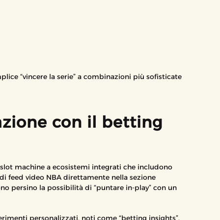
ice “vincere la serie” a combinazioni più sofisticate
azione con il betting
 slot machine a ecosistemi integrati che includono
to di feed video NBA direttamente nella sezione
o persino la possibilità di “puntare in‑play” con un
gerimenti personalizzati, noti come “betting insights”.