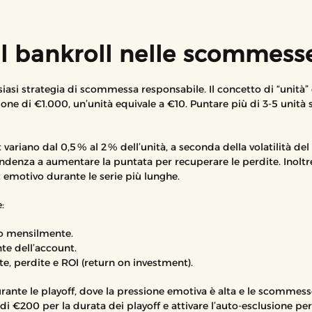
el bankroll nelle scommess
lsiasi strategia di scommessa responsabile. Il concetto di “unità”
dispone di €1.000, un’unità equivale a €10. Puntare più di 3‑5 uni
variano dal 0,5 % al 2 % dell’unità, a seconda della volatilità de
tendenza a aumentare la puntata per recuperare le perdite. Inoltre
t emotivo durante le serie più lunghe.
:
 o mensilmente.
e dell’account.
te, perdite e ROI (return on investment).
urante le playoff, dove la pressione emotiva è alta e le scommes
i €200 per la durata dei playoff e attivare l’auto‑esclusione per