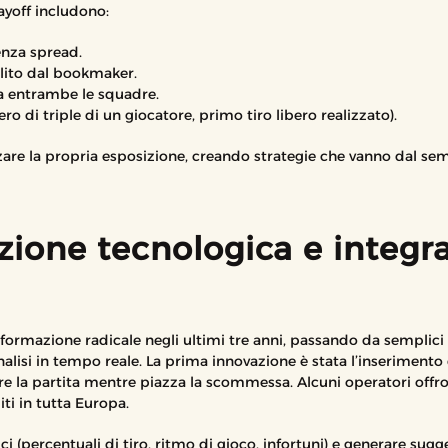
ayoff includono:
enza spread.
lito dal bookmaker.
da entrambe le squadre.
o di triple di un giocatore, primo tiro libero realizzato).
are la propria esposizione, creando strategie che vanno dal sempl
uzione tecnologica e integr
formazione radicale negli ultimi tre anni, passando da semplici
 analisi in tempo reale. La prima innovazione è stata l’inserimen
re la partita mentre piazza la scommessa. Alcuni operatori offron
iti in tutta Europa.
ici (percentuali di tiro, ritmo di gioco, infortuni) e generare sug