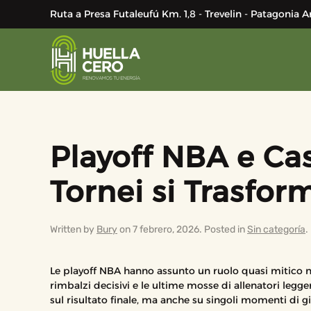
Ruta a Presa Futaleufú Km. 1,8 - Trevelin - Patagonia
Skip to main content
Playoff NBA e Ca
Tornei si Trasfo
Written by
Bury
on
7 febrero, 2026
. Posted in
Sin categoría
.
Le playoff NBA hanno assunto un ruolo quasi mitico nel
rimbalzi decisivi e le ultime mosse di allenatori legg
sul risultato finale, ma anche su singoli momenti di 