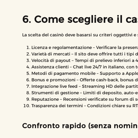
6. Come scegliere il c
La scelta del casinò deve basarsi su criteri oggettivi
Licenza e regolamentazione – Verificare la prese
Varietà di mercati – Il sito deve offrire tutti i tip
Velocità di payout – Tempi di prelievo inferiori a 
Assistenza clienti – Chat live 24/7 in italiano, con 
Metodi di pagamento mobile – Supporto a Apple Pa
Bonus e promozioni – Offerte cash‑back, bonus di 
Integrazione live feed – Streaming HD delle part
Strumenti di gestione – Limiti di deposito, auto‑
Reputazione – Recensioni verificate su forum di s
Trasparenza dei termini – Condizioni chiare su RTP
Confronto rapido (senza nomin