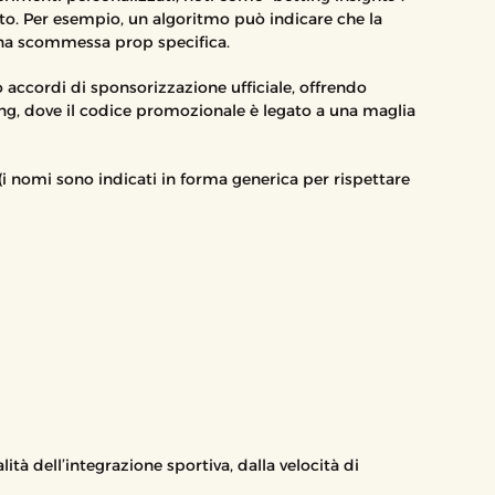
rcato. Per esempio, un algoritmo può indicare che la
 una scommessa prop specifica.
 accordi di sponsorizzazione ufficiale, offrendo
ing, dove il codice promozionale è legato a una maglia
 (i nomi sono indicati in forma generica per rispettare
à dell’integrazione sportiva, dalla velocità di