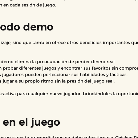
n en cada sesión de juego.
 modo demo
aje, sino que también ofrece otros beneficios importantes que
o demo elimina la preocupación de perder dinero real.
 probar diferentes juegos y encontrar sus favoritos sin compro
os jugadores pueden perfeccionar sus habilidades y tácticas.
jugar a su propio ritmo sin la presión del juego real.
ctiva para cualquier nuevo jugador, brindándoles la oportunid
 en el juego
dad es un aspecto primordial que no debe subestimarse. Chicke