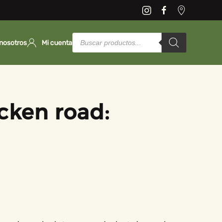
Products
search
nosotros
Mi cuenta
cken road: