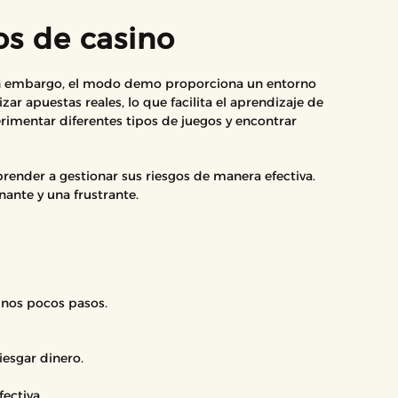
os de casino
 Sin embargo, el modo demo proporciona un entorno
ar apuestas reales, lo que facilita el aprendizaje de
erimentar diferentes tipos de juegos y encontrar
render a gestionar sus riesgos de manera efectiva.
ante y una frustrante.
unos pocos pasos.
iesgar dinero.
ectiva.