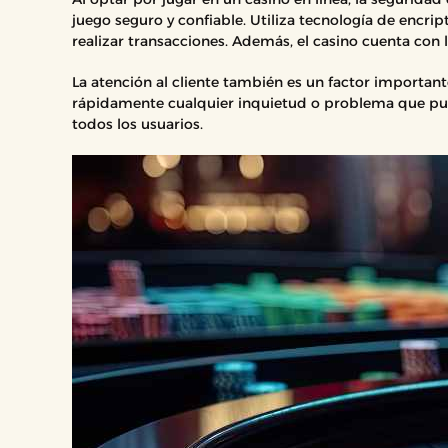
juego seguro y confiable. Utiliza tecnología de encrip
realizar transacciones. Además, el casino cuenta con 
La atención al cliente también es un factor important
rápidamente cualquier inquietud o problema que pued
todos los usuarios.