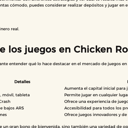
ntas cómodo, puedes considerar realizar depósitos y jugar en e
nero real.
de los juegos en Chicken R
ortante entender qué lo hace destacar en el mercado de juegos en
Detalles
Aumenta el capital inicial para 
, móvil, tableta
Permite jugar en cualquier lug
Crash
Ofrece una experiencia de juego
de bajos ARS
Accesibilidad para todos los p
mes
Ofrece juegos innovadores y de 
 un gran bono de bienvenida, sino también una variedad de opc