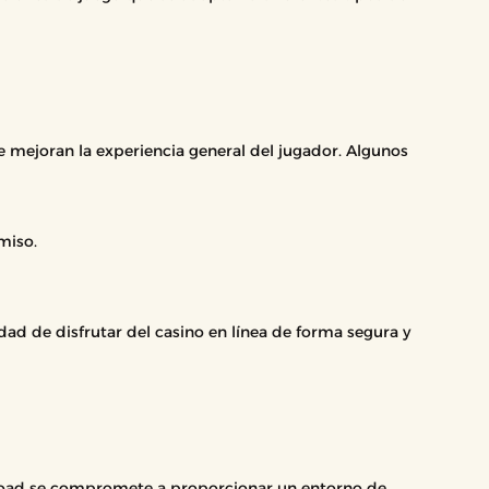
 mejoran la experiencia general del jugador. Algunos
miso.
ad de disfrutar del casino en línea de forma segura y
n Road se compromete a proporcionar un entorno de