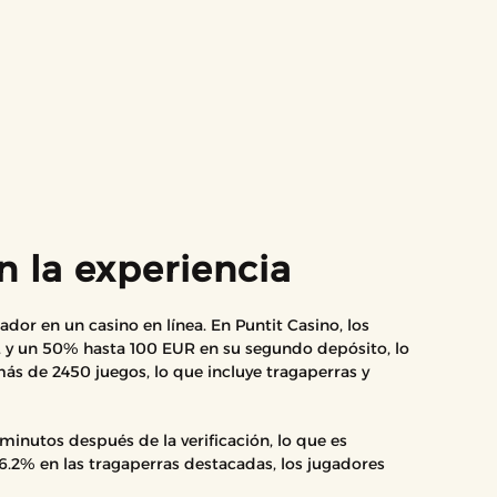
n la experiencia
dor en un casino en línea. En Puntit Casino, los
, y un 50% hasta 100 EUR en su segundo depósito, lo
ás de 2450 juegos, lo que incluye tragaperras y
minutos después de la verificación, lo que es
6.2% en las tragaperras destacadas, los jugadores