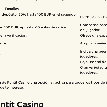
Detalles
 depósito, 50% hasta 100 EUR en el segundo,
Permite a los 
Compensa parci
 100 EUR, apuesta x10 antes de retirar.
del jugador.
la verificación.
Ofrece una expe
ados.
Amplía la varied
Indica una buen
.
jugadores.
Bajo umbral de 
Gran variedad qu
jugadores.
cen de Puntit Casino una opción atractiva para todos los tipos 
e te interese.
ntit Casino