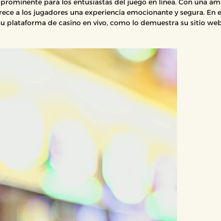
prominente para los entusiastas del juego en línea. Con una amp
ofrece a los jugadores una experiencia emocionante y segura. En
su plataforma de casino en vivo, como lo demuestra su sitio we