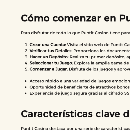
Cómo comenzar en Pu
Para disfrutar de todo lo que Puntit Casino tiene par
Crear una Cuenta:
Visita el sitio web de Puntit Ca
Verificar tus Detalles:
Proporciona los documentos 
Hacer un Depósito:
Realiza tu primer depósito, 
Seleccionar tu Juego:
Explora la amplia gama de 
Comenzar a Jugar:
Disfruta de los juegos y aprov
Acceso rápido a una variedad de juegos emocion
Oportunidad de beneficiarte de atractivos bonos
Experiencia de juego segura gracias al cifrado SS
Características clave 
Puntit Casino destaca por una serie de característica