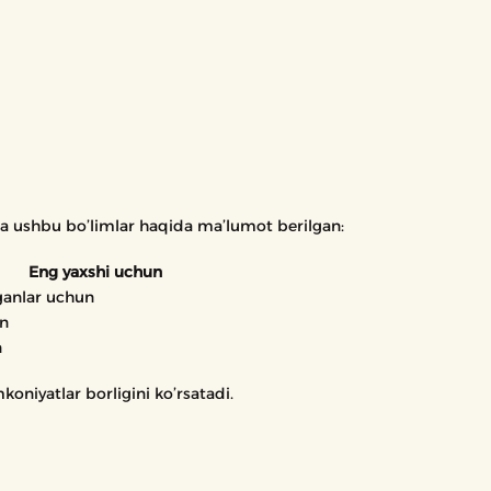
alda ushbu bo’limlar haqida ma’lumot berilgan:
Eng yaxshi uchun
aganlar uchun
un
n
koniyatlar borligini ko’rsatadi.