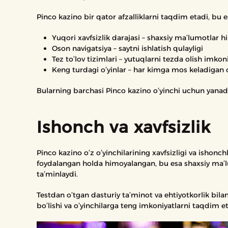
Pinco kazino bir qator afzalliklarni taqdim etadi, bu es
Yuqori xavfsizlik darajasi – shaxsiy ma’lumotlar 
Oson navigatsiya – saytni ishlatish qulayligi
Tez to’lov tizimlari – yutuqlarni tezda olish imkon
Keng turdagi o’yinlar – har kimga mos keladigan o
Bularning barchasi Pinco kazino o’yinchi uchun yanada
Ishonch va xavfsizlik
Pinco kazino o’z o’yinchilarining xavfsizligi va ishonc
foydalangan holda himoyalangan, bu esa shaxsiy ma’lum
ta’minlaydi.
Testdan o’tgan dasturiy ta’minot va ehtiyotkorlik bilan
bo’lishi va o’yinchilarga teng imkoniyatlarni taqdim