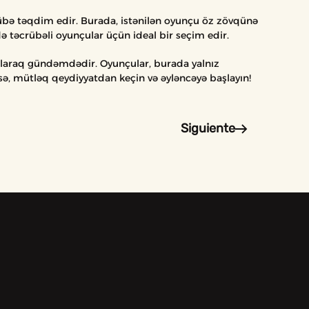
rübə təqdim edir. Burada, istənilən oyunçu öz zövqünə
ə təcrübəli oyunçular üçün ideal bir seçim edir.
 olaraq gündəmdədir. Oyunçular, burada yalnız
, mütləq qeydiyyatdan keçin və əyləncəyə başlayın!
Siguiente