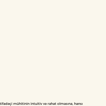
ifadəçi mühitinin intuitiv və rahat olmasına, hansı