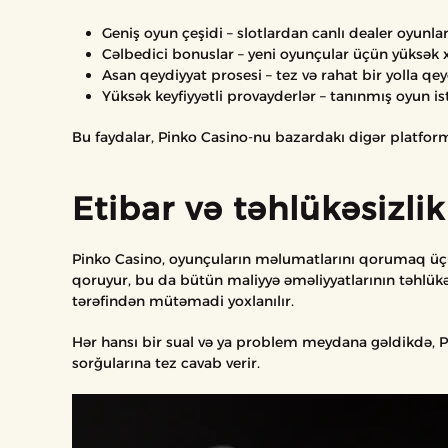
Geniş oyun çeşidi – slotlardan canlı dealer oyunl
Cəlbedici bonuslar – yeni oyunçular üçün yüksək 
Asan qeydiyyat prosesi – tez və rahat bir yolla qe
Yüksək keyfiyyətli provayderlər – tanınmış oyun isteh
Bu faydalar, Pinko Casino-nu bazardakı digər platform
Etibar və təhlükəsizlik
Pinko Casino, oyunçuların məlumatlarını qorumaq üçün 
qoruyur, bu da bütün maliyyə əməliyyatlarının təhlükəs
tərəfindən mütəmadi yoxlanılır.
Hər hansı bir sual və ya problem meydana gəldikdə, Pin
sorğularına tez cavab verir.