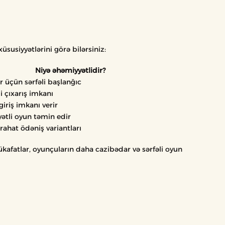
susiyyətlərini görə bilərsiniz:
Niyə əhəmiyyətlidir?
r üçün sərfəli başlanğıc
i çıxarış imkanı
giriş imkanı verir
yətli oyun təmin edir
rahat ödəniş variantları
kafatlar, oyunçuların daha cazibədar və sərfəli oyun