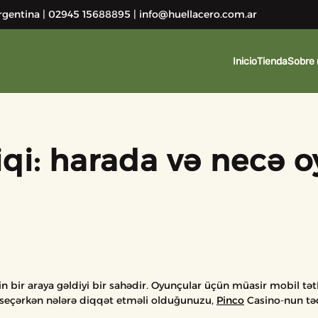
 Argentina | 02945 15688895 | info@huellacero.com.ar
Inicio
Tienda
Sobre 
qi: harada və necə o
nin bir araya gəldiyi bir sahədir. Oyunçular üçün müasir mobil t
i seçərkən nələrə diqqət etməli olduğunuzu,
Pinco
Casino-nun tə