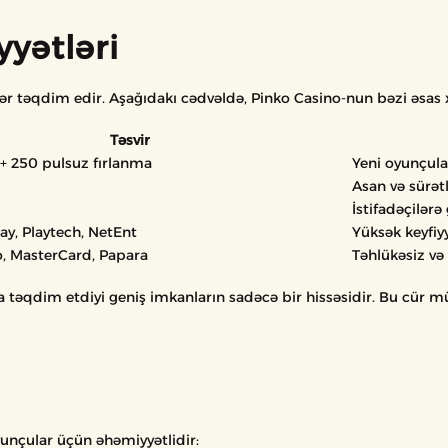
yətləri
ər təqdim edir. Aşağıdakı cədvəldə, Pinko Casino-nun bəzi əsas xü
Təsvir
+ 250 pulsuz fırlanma
Yeni oyunçula
Asan və sürətl
İstifadəçilərə 
ay, Playtech, NetEnt
Yüksək keyfiy
o, MasterCard, Papara
Təhlükəsiz və 
 təqdim etdiyi geniş imkanların sadəcə bir hissəsidir. Bu cür mü
oyunçular üçün əhəmiyyətlidir: