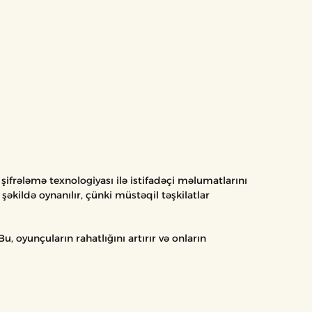
ifrələmə texnologiyası ilə istifadəçi məlumatlarını
əkildə oynanılır, çünki müstəqil təşkilatlar
, oyunçuların rahatlığını artırır və onların