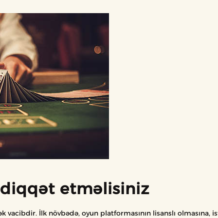
diqqət etməlisiniz
 vacibdir. İlk növbədə, oyun platformasının lisanslı olmasına, ist