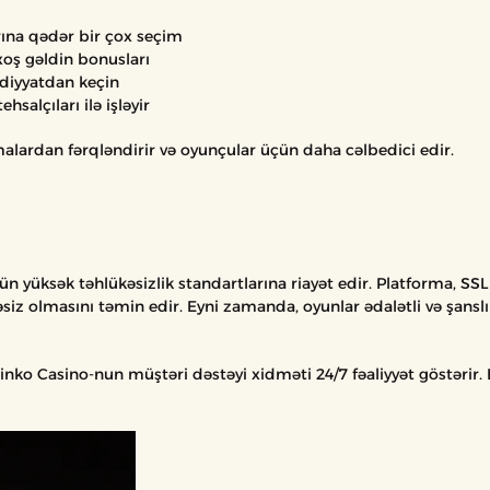
arına qədər bir çox seçim
xoş gəldin bonusları
ydiyyatdan keçin
salçıları ilə işləyir
alardan fərqləndirir və oyunçular üçün daha cəlbedici edir.
yüksək təhlükəsizlik standartlarına riayət edir. Platforma, SSL ş
iz olmasını təmin edir. Eyni zamanda, oyunlar ədalətli və şanslı ş
ko Casino-nun müştəri dəstəyi xidməti 24/7 fəaliyyət göstərir. Bu