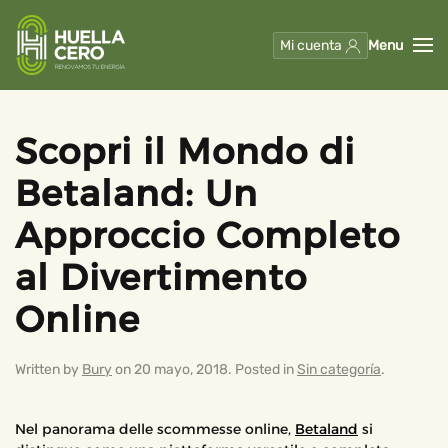
Mi cuenta
Menu
Skip to main content
Scopri il Mondo di
Betaland: Un
Approccio Completo
al Divertimento
Online
Written by
Bury
on
20 mayo, 2018
. Posted in
Sin categoría
.
Nel panorama delle scommesse online,
Betaland
si