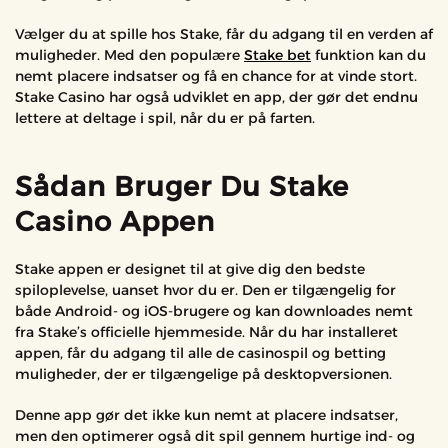
Vælger du at spille hos Stake, får du adgang til en verden af
muligheder. Med den populære
Stake bet
funktion kan du
nemt placere indsatser og få en chance for at vinde stort.
Stake Casino har også udviklet en app, der gør det endnu
lettere at deltage i spil, når du er på farten.
Sådan Bruger Du Stake
Casino Appen
Stake appen er designet til at give dig den bedste
spiloplevelse, uanset hvor du er. Den er tilgængelig for
både Android- og iOS-brugere og kan downloades nemt
fra Stake’s officielle hjemmeside. Når du har installeret
appen, får du adgang til alle de casinospil og betting
muligheder, der er tilgængelige på desktopversionen.
Denne app gør det ikke kun nemt at placere indsatser,
men den optimerer også dit spil gennem hurtige ind- og