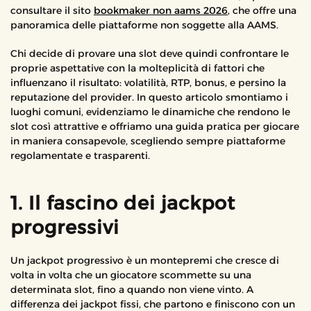
consultare il sito
bookmaker non aams 2026
, che offre una
panoramica delle piattaforme non soggette alla AAMS.
Chi decide di provare una slot deve quindi confrontare le
proprie aspettative con la molteplicità di fattori che
influenzano il risultato: volatilità, RTP, bonus, e persino la
reputazione del provider. In questo articolo smontiamo i
luoghi comuni, evidenziamo le dinamiche che rendono le
slot così attrattive e offriamo una guida pratica per giocare
in maniera consapevole, scegliendo sempre piattaforme
regolamentate e trasparenti.
1. Il fascino dei jackpot
progressivi
Un jackpot progressivo è un montepremi che cresce di
volta in volta che un giocatore scommette su una
determinata slot, fino a quando non viene vinto. A
differenza dei jackpot fissi, che partono e finiscono con un