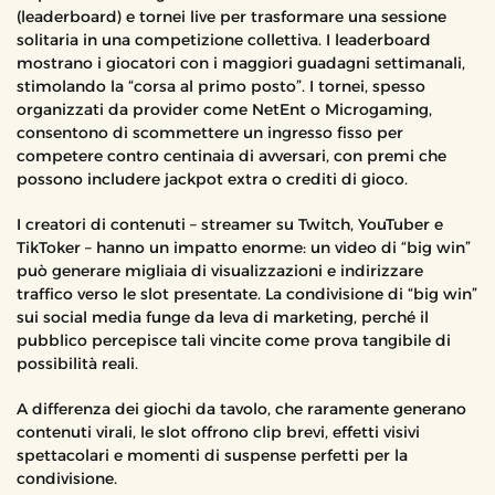
(leaderboard) e tornei live per trasformare una sessione
solitaria in una competizione collettiva. I leaderboard
mostrano i giocatori con i maggiori guadagni settimanali,
stimolando la “corsa al primo posto”. I tornei, spesso
organizzati da provider come NetEnt o Microgaming,
consentono di scommettere un ingresso fisso per
competere contro centinaia di avversari, con premi che
possono includere jackpot extra o crediti di gioco.
I creatori di contenuti – streamer su Twitch, YouTuber e
TikToker – hanno un impatto enorme: un video di “big win”
può generare migliaia di visualizzazioni e indirizzare
traffico verso le slot presentate. La condivisione di “big win”
sui social media funge da leva di marketing, perché il
pubblico percepisce tali vincite come prova tangibile di
possibilità reali.
A differenza dei giochi da tavolo, che raramente generano
contenuti virali, le slot offrono clip brevi, effetti visivi
spettacolari e momenti di suspense perfetti per la
condivisione.