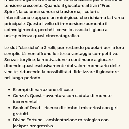
tensione crescente. Quando il giocatore attiva i “Free
Spins”, la colonna sonora si trasforma, i colori si
intensificano e appare un mini‑gioco che richiama la trama
principale. Questo livello di immersione aumenta il
coinvolgimento, perché il cervello associa il gioco a
un’esperienza quasi‑cinematografica.
Le slot “classiche” a 3 rulli, pur restando popolari per la loro
semplicità, non offrono lo stesso vantaggio competitivo.
Senza storyline, la motivazione a continuare a giocare
dipende quasi esclusivamente dal valore monetario delle
vincite, riducendo la possibilità di fidelizzare il giocatore
nel lungo periodo.
Esempi di narrazione efficace
Gonzo’s Quest – avventura con caduta di monete
incrementali.
Book of Dead – ricerca di simboli misteriosi con giri
gratuiti.
Divine Fortune – ambientazione mitologica con
jackpot progressivo.