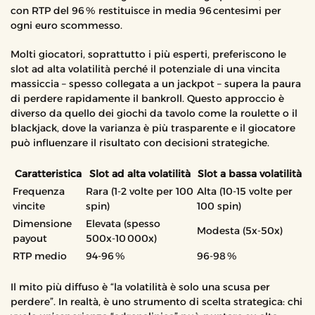
con RTP del 96 % restituisce in media 96 centesimi per
ogni euro scommesso.
Molti giocatori, soprattutto i più esperti, preferiscono le
slot ad alta volatilità perché il potenziale di una vincita
massiccia – spesso collegata a un jackpot – supera la paura
di perdere rapidamente il bankroll. Questo approccio è
diverso da quello dei giochi da tavolo come la roulette o il
blackjack, dove la varianza è più trasparente e il giocatore
può influenzare il risultato con decisioni strategiche.
Caratteristica
Slot ad alta volatilità
Slot a bassa volatilità
Frequenza
Rara (1‑2 volte per 100
Alta (10‑15 volte per
vincite
spin)
100 spin)
Dimensione
Elevata (spesso
Modesta (5x‑50x)
payout
500x‑10 000x)
RTP medio
94‑96 %
96‑98 %
Il mito più diffuso è “la volatilità è solo una scusa per
perdere”. In realtà, è uno strumento di scelta strategica: chi