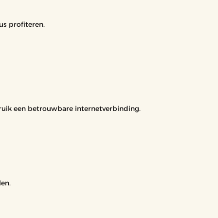
us profiteren.
ruik een betrouwbare internetverbinding.
len.