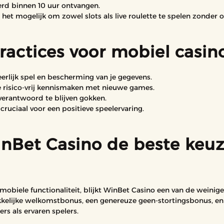
werd binnen 10 uur ontvangen.
et mogelijk om zowel slots als live roulette te spelen zonder 
ractices voor mobiel casin
eerlijk spel en bescherming van je gegevens.
je risico‑vrij kennismaken met nieuwe games.
 verantwoord te blijven gokken.
 cruciaal voor een positieve speelervaring.
Bet Casino de beste keuze
mobiele functionaliteit, blijkt WinBet Casino een van de weinige
ekkelijke welkomstbonus, een genereuze geen‑stortingsbonus, en
rs als ervaren spelers.