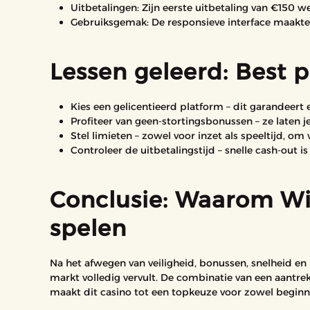
Uitbetalingen: Zijn eerste uitbetaling van €150 
Gebruiksgemak: De responsieve interface maakte h
Lessen geleerd: Best p
Kies een gelicentieerd platform – dit garandeert 
Profiteer van geen‑stortingsbonussen – ze laten 
Stel limieten – zowel voor inzet als speeltijd, om
Controleer de uitbetalingstijd – snelle cash‑out is
Conclusie: Waarom Win
spelen
Na het afwegen van veiligheid, bonussen, snelheid en 
markt volledig vervult. De combinatie van een aantr
maakt dit casino tot een topkeuze voor zowel beginne