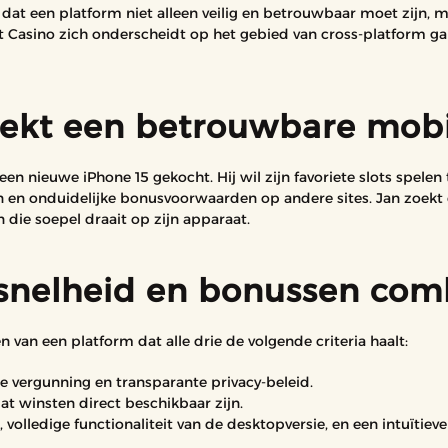
 dat een platform niet alleen veilig en betrouwbaar moet zijn,
et Casino zich onderscheidt op het gebied van cross‑platform g
zoekt een betrouwbare mobi
t een nieuwe iPhone 15 gekocht. Hij wil zijn favoriete slots spelen
 en onduidelijke bonusvoorwaarden op andere sites. Jan zoekt ee
die soepel draait op zijn apparaat.
, snelheid en bonussen co
n van een platform dat alle drie de volgende criteria haalt:
e vergunning en transparante privacy‑beleid.
dat winsten direct beschikbaar zijn.
volledige functionaliteit van de desktopversie, en een intuïtieve