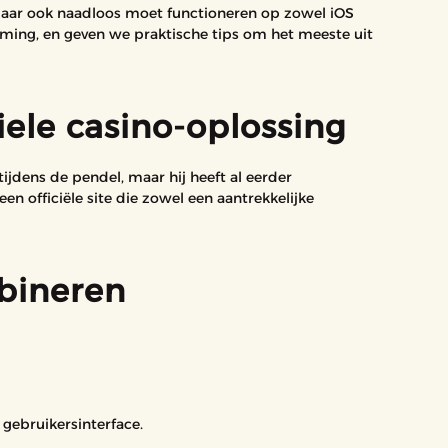
 maar ook naadloos moet functioneren op zowel iOS
aming, en geven we praktische tips om het meeste uit
ele casino‑oplossing
 tijdens de pendel, maar hij heeft al eerder
n officiële site die zowel een aantrekkelijke
mbineren
 gebruikersinterface.