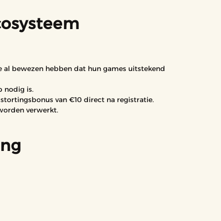
cosysteem
die al bewezen hebben dat hun games uitstekend
 nodig is.
tortingsbonus van €10 direct na registratie.
 worden verwerkt.
ing