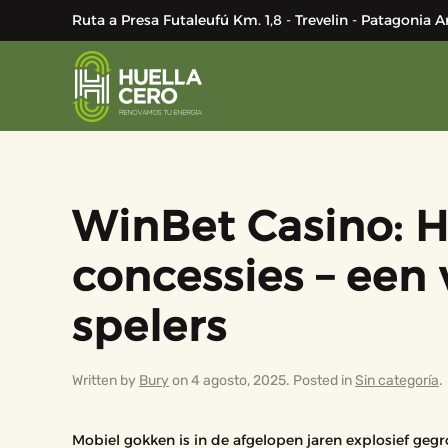
Ruta a Presa Futaleufú Km. 1,8 - Trevelin - Patagonia
Skip to main content
WinBet Casino: H
concessies – een
spelers
Written by
Bury
on
4 agosto, 2025
. Posted in
Sin categoría
.
Mobiel gokken is in de afgelopen jaren explosief gegr