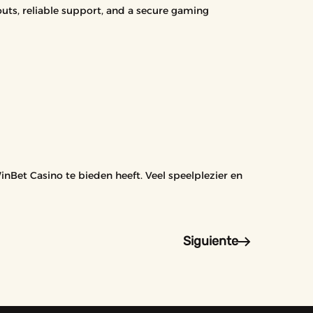
ts, reliable support, and a secure gaming
nBet Casino te bieden heeft. Veel speelplezier en
Siguiente