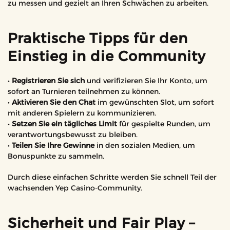
zu messen und gezielt an Ihren Schwächen zu arbeiten.
Praktische Tipps für den
Einstieg in die Community
•
Registrieren Sie sich
und verifizieren Sie Ihr Konto, um
sofort an Turnieren teilnehmen zu können.
•
Aktivieren Sie den Chat
im gewünschten Slot, um sofort
mit anderen Spielern zu kommunizieren.
•
Setzen Sie ein tägliches Limit
für gespielte Runden, um
verantwortungsbewusst zu bleiben.
•
Teilen Sie Ihre Gewinne
in den sozialen Medien, um
Bonuspunkte zu sammeln.
Durch diese einfachen Schritte werden Sie schnell Teil der
wachsenden Yep Casino‑Community.
Sicherheit und Fair Play –