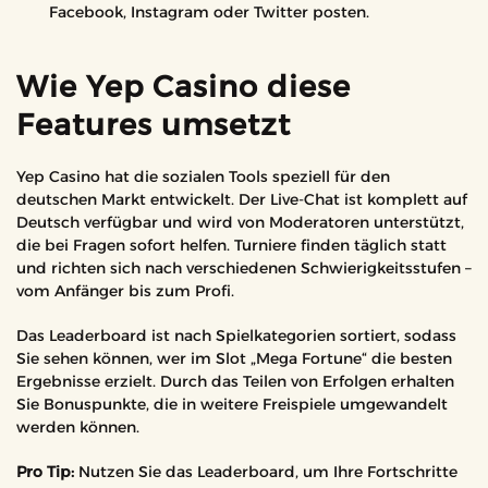
Facebook, Instagram oder Twitter posten.
Wie Yep Casino diese
Features umsetzt
Yep Casino hat die sozialen Tools speziell für den
deutschen Markt entwickelt. Der Live‑Chat ist komplett auf
Deutsch verfügbar und wird von Moderatoren unterstützt,
die bei Fragen sofort helfen. Turniere finden täglich statt
und richten sich nach verschiedenen Schwierigkeitsstufen –
vom Anfänger bis zum Profi.
Das Leaderboard ist nach Spielkategorien sortiert, sodass
Sie sehen können, wer im Slot „Mega Fortune“ die besten
Ergebnisse erzielt. Durch das Teilen von Erfolgen erhalten
Sie Bonuspunkte, die in weitere Freispiele umgewandelt
werden können.
Pro Tip:
Nutzen Sie das Leaderboard, um Ihre Fortschritte