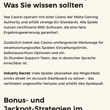
Was Sie wissen sollten
Yep Casino operiert mit einer Lizenz der Malta Gaming
Authority und erfüllt strenge EU‑Standards. Alle Spiele
nutzen zertifizierte RNG‑Software, die eine faire
Ergebnisgenerierung garantiert.
Zusätzlich bietet das Casino umfangreiche Werkzeuge für
verantwortungsvolles Spielen: Einzahlungslimits,
Selbstausschluss‑Optionen und ein
24‑Stunden‑Support‑Team, das in deutscher Sprache
erreichbar ist.
Industry Secret:
Viele Spieler übersehen die Möglichkeit,
Limits direkt im Account‑Dashboard zu setzen – das
verhindert ungewollte Verluste und erhöht den Spielspaß.
Bonus‑ und
Jackpot‑Strategien im