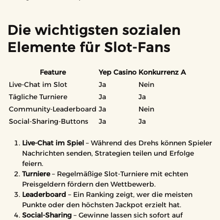
Die wichtigsten sozialen
Elemente für Slot‑Fans
Feature
Yep Casino
Konkurrenz A
Live‑Chat im Slot
Ja
Nein
Tägliche Turniere
Ja
Ja
Community‑Leaderboard
Ja
Nein
Social‑Sharing‑Buttons
Ja
Ja
Live‑Chat im Spiel
– Während des Drehs können Spieler
Nachrichten senden, Strategien teilen und Erfolge
feiern.
Turniere
– Regelmäßige Slot‑Turniere mit echten
Preisgeldern fördern den Wettbewerb.
Leaderboard
– Ein Ranking zeigt, wer die meisten
Punkte oder den höchsten Jackpot erzielt hat.
Social‑Sharing
– Gewinne lassen sich sofort auf