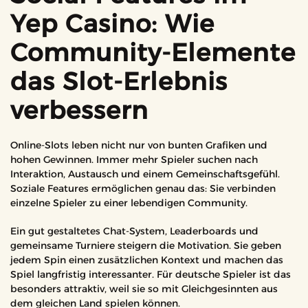
Yep Casino: Wie
Community‑Elemente
das Slot‑Erlebnis
verbessern
Online‑Slots leben nicht nur von bunten Grafiken und
hohen Gewinnen. Immer mehr Spieler suchen nach
Interaktion, Austausch und einem Gemeinschaftsgefühl.
Soziale Features ermöglichen genau das: Sie verbinden
einzelne Spieler zu einer lebendigen Community.
Ein gut gestaltetes Chat‑System, Leaderboards und
gemeinsame Turniere steigern die Motivation. Sie geben
jedem Spin einen zusätzlichen Kontext und machen das
Spiel langfristig interessanter. Für deutsche Spieler ist das
besonders attraktiv, weil sie so mit Gleichgesinnten aus
dem gleichen Land spielen können.