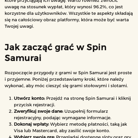
które przyciągają ich uwagę. Warto również zwrócić
uwagę na stosunek wypłat, który wynosi 96.2%, co jest
korzystne dla użytkowników. Wszystkie te aspekty składają
się na całościowy obraz platformy, która może być warta
Twojej uwagi.
Jak zacząć grać w Spin
Samurai
Rozpoczęcie przygody z grami w Spin Samurai jest proste
i przyjemne. Poniżej przedstawiamy kroki, które należy
wykonać, aby móc cieszyć się grami stołowymi i slotami.
Utwórz konto:
Przejdź na stronę Spin Samurai i kliknij
przycisk rejestracji.
Zweryfikuj swoje dane:
Uzupełnij formularz
rejestracyjny, podając wymagane informacje.
Dokonaj wpłaty:
Wybierz metodę płatności, taką jak
Visa lub Mastercard, aby zasilić swoje konto.
Wybierz swoją grę:
Przeglądaj dostępne sloty oraz gry