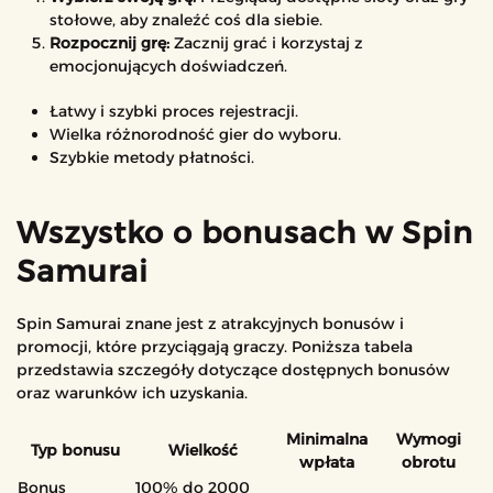
stołowe, aby znaleźć coś dla siebie.
Rozpocznij grę:
Zacznij grać i korzystaj z
emocjonujących doświadczeń.
Łatwy i szybki proces rejestracji.
Wielka różnorodność gier do wyboru.
Szybkie metody płatności.
Wszystko o bonusach w Spin
Samurai
Spin Samurai znane jest z atrakcyjnych bonusów i
promocji, które przyciągają graczy. Poniższa tabela
przedstawia szczegóły dotyczące dostępnych bonusów
oraz warunków ich uzyskania.
Minimalna
Wymogi
Typ bonusu
Wielkość
wpłata
obrotu
Bonus
100% do 2000