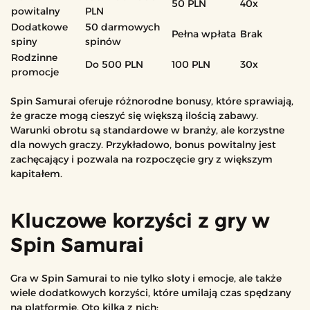
50 PLN
40x
powitalny
PLN
Dodatkowe
50 darmowych
Pełna wpłata
Brak
spiny
spinów
Rodzinne
Do 500 PLN
100 PLN
30x
promocje
Spin Samurai oferuje różnorodne bonusy, które sprawiają,
że gracze mogą cieszyć się większą ilością zabawy.
Warunki obrotu są standardowe w branży, ale korzystne
dla nowych graczy. Przykładowo, bonus powitalny jest
zachęcający i pozwala na rozpoczęcie gry z większym
kapitałem.
Kluczowe korzyści z gry w
Spin Samurai
Gra w Spin Samurai to nie tylko sloty i emocje, ale także
wiele dodatkowych korzyści, które umilają czas spędzany
na platformie. Oto kilka z nich: