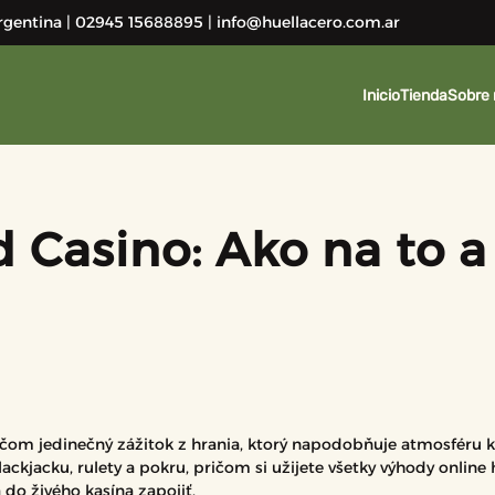
 Argentina | 02945 15688895 | info@huellacero.com.ar
Inicio
Tienda
Sobre 
d Casino: Ako na to 
ráčom jedinečný zážitok z hrania, ktorý napodobňuje atmosféru 
blackjacku, rulety a pokru, pričom si užijete všetky výhody online
do živého kasína zapojiť.