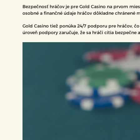
Bezpečnosť hráčov je pre Gold Casino na prvom mieste
osobné a finančné údaje hráčov dôkladne chránené m
Gold Casino tiež ponúka 24/7 podporu pre hráčov, č
úroveň podpory zaručuje, že sa hráči cítia bezpečne a