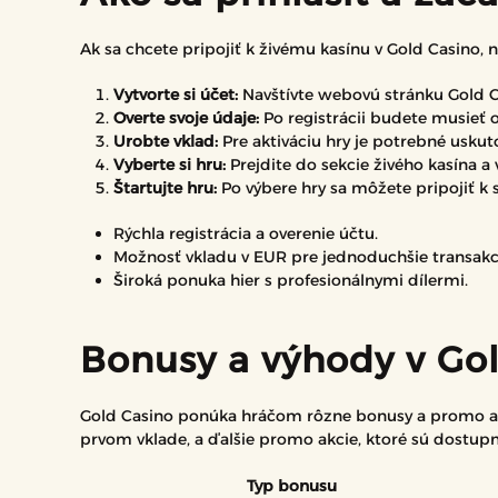
Ak sa chcete pripojiť k živému kasínu v Gold Casino, 
Vytvorte si účet:
Navštívte webovú stránku Gold Cas
Overte svoje údaje:
Po registrácii budete musieť ov
Urobte vklad:
Pre aktiváciu hry je potrebné uskut
Vyberte si hru:
Prejdite do sekcie živého kasína a v
Štartujte hru:
Po výbere hry sa môžete pripojiť k s
Rýchla registrácia a overenie účtu.
Možnosť vkladu v EUR pre jednoduchšie transakc
Široká ponuka hier s profesionálnymi dílermi.
Bonusy a výhody v Go
Gold Casino ponúka hráčom rôzne bonusy a promo akcie
prvom vklade, a ďalšie promo akcie, ktoré sú dostupn
Typ bonusu