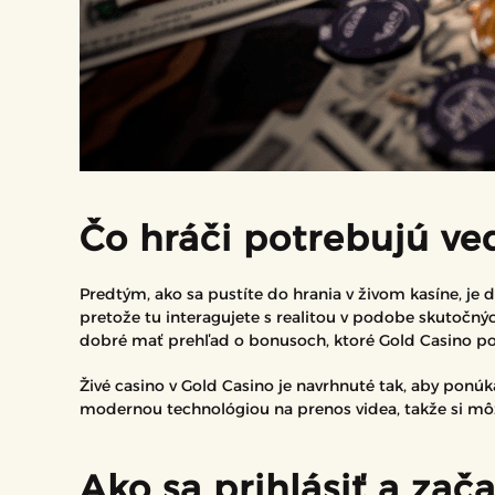
Čo hráči potrebujú ve
Predtým, ako sa pustíte do hrania v živom kasíne, je
pretože tu interagujete s realitou v podobe skutočnýc
dobré mať prehľad o bonusoch, ktoré Gold Casino ponú
Živé casino v Gold Casino je navrhnuté tak, aby ponúk
modernou technológiou na prenos videa, takže si môž
Ako sa prihlásiť a zača