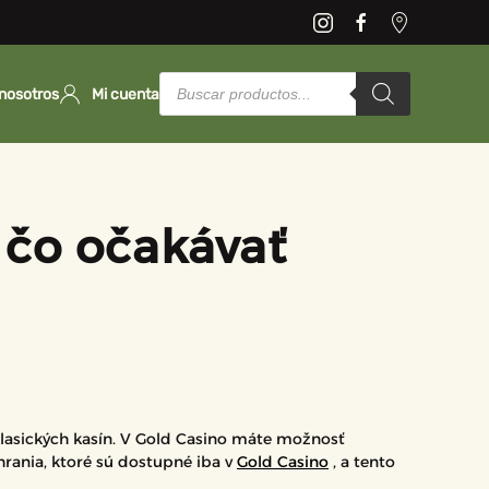
Products
search
nosotros
Mi cuenta
a čo očakávať
klasických kasín. V Gold Casino máte možnosť
 hrania, ktoré sú dostupné iba v
Gold Casino
, a tento