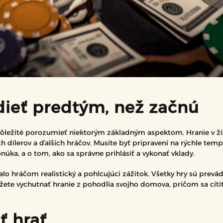
dieť predtým, než začnú
 dôležité porozumieť niektorým základným aspektom. Hranie v ži
h dílerov a ďalších hráčov. Musíte byť pripravení na rýchle temp
ka, a o tom, ako sa správne prihlásiť a vykonať vklady.
alo hráčom realistický a pohlcujúci zážitok. Všetky hry sú prev
ete vychutnať hranie z pohodlia svojho domova, pričom sa cíti
ť hrať