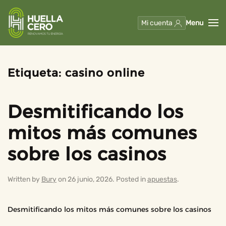
Mi cuenta
Menu
Skip to main content
Etiqueta:
casino online
Desmitificando los
mitos más comunes
sobre los casinos
Written by
Bury
on
26 junio, 2026
. Posted in
apuestas
.
Desmitificando los mitos más comunes sobre los casinos