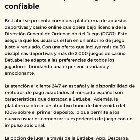
confiable
BetLabel se presenta como una plataforma de apuestas
deportivas y casino online que opera bajo licencia de la
Dirección General de Ordenación del Juego (DGOJ). Esto
asegura que los usuarios estén en un entorno de juego
justo y regulado. Con una oferta que incluye más de 30
disciplinas deportivas y más de 2.000 juegos de casino,
BetLabel se adapta a las preferencias de todos los
jugadores, brindando una experiencia variada y
emocionante.
La atención al cliente 24/7 en español y la disponibilidad de
métodos de pago adaptados al mercado español son
características que destacan a BetLabel. Además, la
plataforma ofrece un atractivo bono de bienvenida del
100% sobre el primer depósito, lo que permite a los
nuevos usuarios comenzar su experiencia de juego con un
impulso adicional.
La opción de jugar a través de la Betlabel App: Descarga,