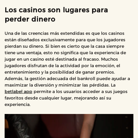
Los casinos son lugares para
perder dinero
Una de las creencias más extendidas es que los casinos
están diseñados exclusivamente para que los jugadores
pierdan su dinero. Si bien es cierto que la casa siempre
tiene una ventaja, esto no significa que la experiencia de
jugar en un casino esté destinada al fracaso. Muchos
jugadores disfrutan de la actividad por la emoción, el
entretenimiento y la posibilidad de ganar premios.
Además, la gestión adecuada del bankroll puede ayudar a
maximizar la diversión y minimizar las pérdidas. La
betlabel app
permite a los usuarios acceder a sus juegos
favoritos desde cualquier lugar, mejorando así su
experiencia.