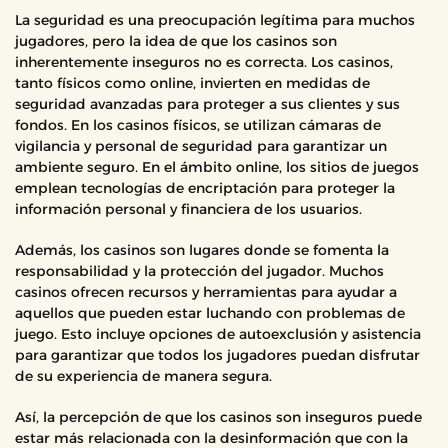
La seguridad es una preocupación legítima para muchos
jugadores, pero la idea de que los casinos son
inherentemente inseguros no es correcta. Los casinos,
tanto físicos como online, invierten en medidas de
seguridad avanzadas para proteger a sus clientes y sus
fondos. En los casinos físicos, se utilizan cámaras de
vigilancia y personal de seguridad para garantizar un
ambiente seguro. En el ámbito online, los sitios de juegos
emplean tecnologías de encriptación para proteger la
información personal y financiera de los usuarios.
Además, los casinos son lugares donde se fomenta la
responsabilidad y la protección del jugador. Muchos
casinos ofrecen recursos y herramientas para ayudar a
aquellos que pueden estar luchando con problemas de
juego. Esto incluye opciones de autoexclusión y asistencia
para garantizar que todos los jugadores puedan disfrutar
de su experiencia de manera segura.
Así, la percepción de que los casinos son inseguros puede
estar más relacionada con la desinformación que con la