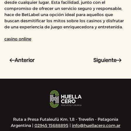
desde cualquier lugar. Esta facilidad, junto con el
compromiso de ofrecer un servicio seguro y responsable,
hace de BetLabel una opción ideal para aquellos que
buscan desmitificar los mitos sobre los casinos y disfrutar
de una experiencia de juego enriquecedora y entretenida.
casino online
Anterior
Siguiente
Ruta a Presa Futaleufú Km. 1,8 - Trevelin - Patagonia
Argentina |
02945 15688895
|
info@huellacero.com.ar