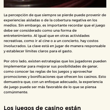
La percepción de que siempre se pierde puede provenir de
experiencias aisladas o de la cobertura negativa en los
medios. Sin embargo, es importante recordar que el juego
debe ser considerado como una forma de
entretenimiento. Al igual que en otras actividades
recreativas, como ir al cine o a un concierto, hay costos
involucrados. La clave está en jugar de manera responsable
y establecer límites claros para el gasto.
Por otro lado, existen estrategias que los jugadores pueden
implementar para mejorar sus posibilidades de ganar,
como conocer las reglas de los juegos y aprovechar
promociones y bonificaciones que ofrecen los casinos. Esto
demuestra que, con un enfoque adecuado, la experiencia
de juego puede ser más favorable de lo que se piensa
comúnmente.
Los juegos de casino están