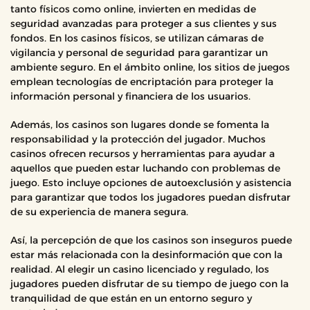
tanto físicos como online, invierten en medidas de
seguridad avanzadas para proteger a sus clientes y sus
fondos. En los casinos físicos, se utilizan cámaras de
vigilancia y personal de seguridad para garantizar un
ambiente seguro. En el ámbito online, los sitios de juegos
emplean tecnologías de encriptación para proteger la
información personal y financiera de los usuarios.
Además, los casinos son lugares donde se fomenta la
responsabilidad y la protección del jugador. Muchos
casinos ofrecen recursos y herramientas para ayudar a
aquellos que pueden estar luchando con problemas de
juego. Esto incluye opciones de autoexclusión y asistencia
para garantizar que todos los jugadores puedan disfrutar
de su experiencia de manera segura.
Así, la percepción de que los casinos son inseguros puede
estar más relacionada con la desinformación que con la
realidad. Al elegir un casino licenciado y regulado, los
jugadores pueden disfrutar de su tiempo de juego con la
tranquilidad de que están en un entorno seguro y