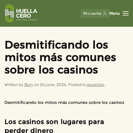
Mi cuenta
Menu
Skip to main content
Desmitificando los
mitos más comunes
sobre los casinos
Written by
Bury
on
26 junio, 2026
. Posted in
apuestas
.
Desmitificando los mitos más comunes sobre los casinos
Los casinos son lugares para
perder dinero