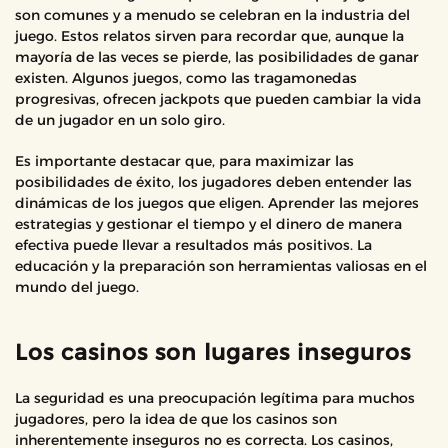
son comunes y a menudo se celebran en la industria del
juego. Estos relatos sirven para recordar que, aunque la
mayoría de las veces se pierde, las posibilidades de ganar
existen. Algunos juegos, como las tragamonedas
progresivas, ofrecen jackpots que pueden cambiar la vida
de un jugador en un solo giro.
Es importante destacar que, para maximizar las
posibilidades de éxito, los jugadores deben entender las
dinámicas de los juegos que eligen. Aprender las mejores
estrategias y gestionar el tiempo y el dinero de manera
efectiva puede llevar a resultados más positivos. La
educación y la preparación son herramientas valiosas en el
mundo del juego.
Los casinos son lugares inseguros
La seguridad es una preocupación legítima para muchos
jugadores, pero la idea de que los casinos son
inherentemente inseguros no es correcta. Los casinos,