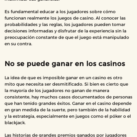
Es fundamental educar a los jugadores sobre cómo
funcionan realmente los juegos de casino. Al conocer las
probabilidades y las reglas, los jugadores pueden tomar
decisiones informadas y disfrutar de la experiencia sin la
preocupación constante de que el juego está manipulado
en su contra.
No se puede ganar en los casinos
La idea de que es imposible ganar en un casino es otro
mito que necesita ser desmitificado. Si bien es cierto que
la mayoría de los jugadores no ganan de manera
consistente, hay muchos casos documentados de personas
que han tenido grandes éxitos. Ganar en el casino depende
en gran medida de la suerte, pero también de la habilidad
y la estrategia, especialmente en juegos como el póker o el
blackjack.
Las historias de grandes premios ganados por jugadores