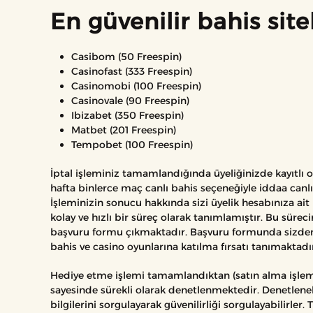
En güvenilir bahis site
Casibom (50 Freespin)
Casinofast (333 Freespin)
Casinomobi (100 Freespin)
Casinovale (90 Freespin)
Ibizabet (350 Freespin)
Matbet (201 Freespin)
Tempobet (100 Freespin)
İptal işleminiz tamamlandığında üyeliğinizde kayıtlı o
hafta binlerce maç canlı bahis seçeneğiyle iddaa canl
İşleminizin sonucu hakkında sizi üyelik hesabınıza ait 
kolay ve hızlı bir süreç olarak tanımlamıştır. Bu süre
başvuru formu çıkmaktadır. Başvuru formunda sizden site
bahis ve casino oyunlarına katılma fırsatı tanımaktadı
Hediye etme işlemi tamamlandıktan (satın alma işlemi g
sayesinde sürekli olarak denetlenmektedir. Denetlenebi
bilgilerini sorgulayarak güvenilirliği sorgulayabilirler