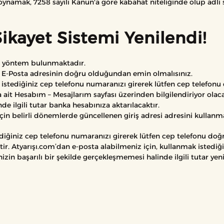
namak, 7258 sayılı Kanun'a göre kabahat niteliğinde olup adli s
 Şikayet Sistemi Yenilendi!
klı yöntem bulunmaktadır.
e E-Posta adresinin doğru olduğundan emin olmalısınız.
 istediğiniz cep telefonu numaranızı girerek lütfen cep telefon
 ait Hesabım – Mesajlarım sayfası üzerinden bilgilendiriyor olaca
de ilgili tutar banka hesabınıza aktarılacaktır.
 için belirli dönemlerde güncellenen giriş adresi adresini kullanm
diğiniz cep telefonu numaranızı girerek lütfen cep telefonu doğru
ir. Atyarışı.com’dan e-posta alabilmeniz için, kullanmak istediği
n başarılı bir şekilde gerçekleşmemesi halinde ilgili tutar yenid