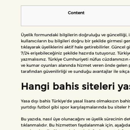
Content
Üyelik formundaki bilgilerin doğruluğu ve güncelliği,
kullanıcıların bu bilgileri doğru bir şekilde girmesi 
tıklayarak üyeliklerini aktif hale getirebilirler. Günce
7/24 erişebileceğiniz şekilde hazırda tutuyoruz. Türki
yazmalısınız. Türkiye Cumhuriyeti nüfus cüzdanınızın ö
ve kumar oyunları alanında hizmet veren önde gelen pl
tarafından güvenilirliği ve sunduğu avantajlar ile sıkça
Hangi bahis siteleri ya
Yasa dışı bahis Türkiye'de yasal lisans olmaksızın bahi
yurtdışı futbol gibi spor karşılaşmalarında bu siteler 
Bu yazıda, nasıl üye olunacağını ve üyelik sürecinin d
tıklanmalıdır. Bu hizmetten faydalanmak için, aşağıda