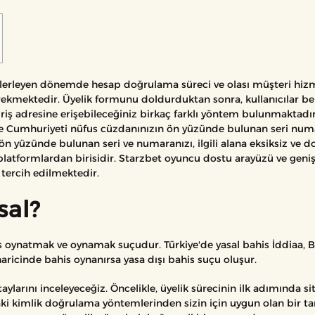
 ilerleyen dönemde hesap doğrulama süreci ve olası müşteri hizme
gerekmektedir. Üyelik formunu doldurduktan sonra, kullanıcılar be
l giriş adresine erişebileceğiniz birkaç farklı yöntem bulunmaktadır
ye Cumhuriyeti nüfus cüzdanınızın ön yüzünde bulunan seri numaran
n yüzünde bulunan seri ve numaranızı, ilgili alana eksiksiz ve do
atformlardan birisidir. Starzbet oyuncu dostu arayüzü ve geniş b
 tercih edilmektedir.
sal?
s oynatmak ve oynamak suçudur. Türkiye'de yasal bahis İddiaa, Bily
haricinde bahis oynanırsa yasa dışı bahis suçu oluşur.
etaylarını inceleyeceğiz. Öncelikle, üyelik sürecinin ilk adımında
ki kimlik doğrulama yöntemlerinden sizin için uygun olan bir ta