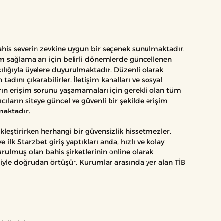
bahis severin zevkine uygun bir seçenek sunulmaktadır.
şim sağlamaları için belirli dönemlerde güncellenen
cılığıyla üyelere duyurulmaktadır. Düzenli olarak
adını çıkarabilirler. İletişim kanalları ve sosyal
ların erişim sorunu yaşamamaları için gerekli olan tüm
ıların siteye güncel ve güvenli bir şekilde erişim
maktadır.
kleştirirken herhangi bir güvensizlik hissetmezler.
ilk Starzbet giriş yaptıkları anda, hızlı ve kolay
kurulmuş olan bahis şirketlerinin online olarak
yle doğrudan örtüşür. Kurumlar arasında yer alan TİB