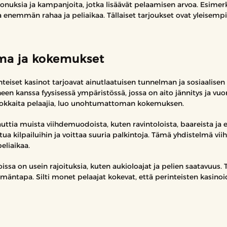
nuksia ja kampanjoita, jotka lisäävät pelaamisen arvoa. Esimerkik
enemmän rahaa ja peliaikaa. Tällaiset tarjoukset ovat yleisempiä 
lma ja kokemukset
teiset kasinot tarjoavat ainutlaatuisen tunnelman ja sosiaalisen k
een kanssa fyysisessä ympäristössä, jossa on aito jännitys ja vuo
nnokkaita pelaajia, luo unohtumattoman kokemuksen.
tia muista viihdemuodoista, kuten ravintoloista, baareista ja esi
stua kilpailuihin ja voittaa suuria palkintoja. Tämä yhdistelmä vii
eliaikaa.
issa on usein rajoituksia, kuten aukioloajat ja pelien saatavuus.
n elämäntapa. Silti monet pelaajat kokevat, että perinteisten kasi