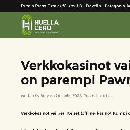
Ruta a Presa Futaleufú Km. 1,8 - Trevelin - Patagonia
Skip to main content
Verkkokasinot vai
on parempi Paw
Written by
Bury
on
24 junio, 2026
. Posted in
public
.
Verkkokasinot vai perinteiset (offline) kasinot Kump