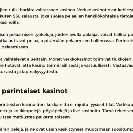
ajien tulisi harkita valitessaan kasinoa. Verkkokasinot ovat kehitt
uten SSL-salausta, joka suojaa pelaajien henkilökohtaisia tietoj
kasinoilla.
lisen pelaamisen työkaluja, joiden avulla pelaajat voivat hallit
jotka auttavat pelaajia pitämään pelaamisen hallinnassa. Perinteisil
n pelaamiseen.
t vaihtelevat alueittain. Monet verkkokasinot toimivat tiukkojen s
 tietävät, että kasino toimii laillisesti ja vastuullisesti. Vastaav
 turvasta ja läpinäkyvyydestä.
 perinteiset kasinot
eisten kasinoiden, koska niitä ei rajoita fyysiset tilat. Verkkopel
ettuja kolikkopelejä, pöytäpelejä ja live-kasinoita. Tämä tekee v
arvitsee matkustaa paikasta toiseen.
 määrän pelejä, ja ne ovat usein keskittyneet muutamaan suositu