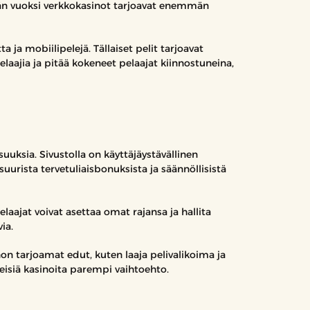
ämän vuoksi verkkokasinot tarjoavat enemmän
a ja mobiilipelejä. Tällaiset pelit tarjoavat
elaajia ja pitää kokeneet pelaajat kiinnostuneina,
uuksia. Sivustolla on käyttäjäystävällinen
uurista tervetuliaisbonuksista ja säännöllisistä
elaajat voivat asettaa omat rajansa ja hallita
ia.
non tarjoamat edut, kuten laaja pelivalikoima ja
eisiä kasinoita parempi vaihtoehto.