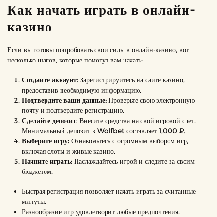
Как начать играть в онлайн-
казино
Если вы готовы попробовать свои силы в онлайн-казино, вот
несколько шагов, которые помогут вам начать:
Создайте аккаунт:
Зарегистрируйтесь на сайте казино,
предоставив необходимую информацию.
Подтвердите ваши данные:
Проверьте свою электронную
почту и подтвердите регистрацию.
Сделайте депозит:
Внесите средства на свой игровой счет.
Минимальный депозит в Wolfbet составляет 1,000 ₽.
Выберите игру:
Ознакомьтесь с огромным выбором игр,
включая слоты и живые казино.
Начните играть:
Наслаждайтесь игрой и следите за своим
бюджетом.
Быстрая регистрация позволяет начать играть за считанные
минуты.
Разнообразие игр удовлетворит любые предпочтения.