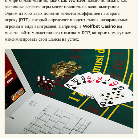
В мире онлайн-казино, таких как Wolfbet, важно понимать, как
различные аспекты игры могут повлиять на ваши выигрыши.
Одним из ключевых понятий является коэффициент возврата
игроку (RTP), который определяет процент ставок, возвращаемых
игрокам в виде выигрышей. Например, в
Wolfbet Casino
вы
можете найти множество игр с высоким RTP, которые помогут вам
максимизировать свои шансы на успех.